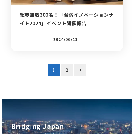
総参加数300名！「台湾イノベーションナ
イト2024」イベント開催報告
2024/06/11
投稿日
投
1
2
稿
の
ペ
ー
Bridging Japan
ジ