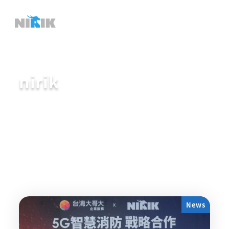
メ
イ
ン
コ
ン
nirik
テ
ン
ツ
へ
移
動
News