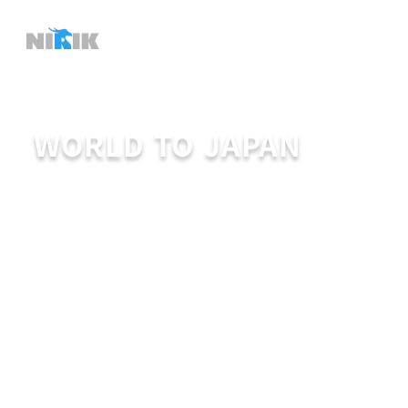
メ
イ
ン
コ
ン
WORLD TO JAPAN
テ
ン
ツ
へ
移
動