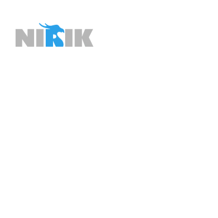
メ
イ
ン
コ
ン
テ
ン
ツ
へ
移
動