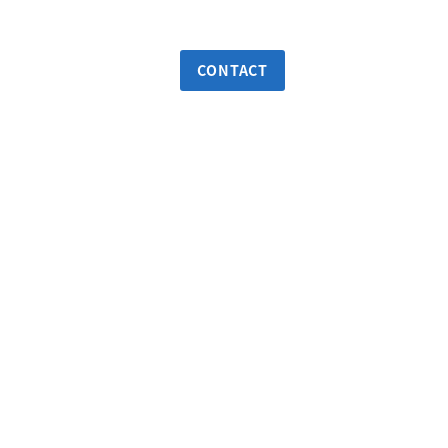
NEWS & INSIGHTS
CONTACT
JA→EN