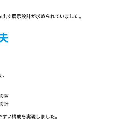
み出す展示設計
が求められていました。
夫
え、
設置
設計
やすい構成
を実現しました。