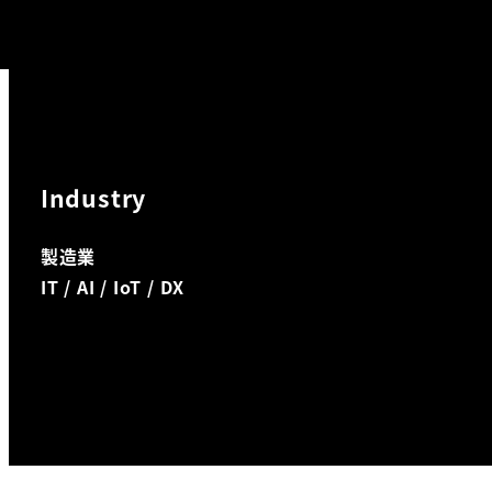
Industry
製造業
IT / AI / IoT / DX