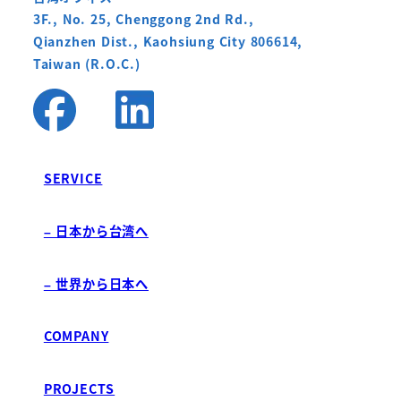
3F., No. 25, Chenggong 2nd Rd.,
Qianzhen Dist., Kaohsiung City 806614,
Taiwan (R.O.C.)
SERVICE
– 日本から台湾へ
– 世界から日本へ
COMPANY
PROJECTS