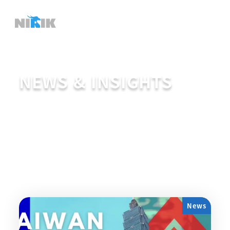
メ
イ
ン
コ
ン
NEWS & INSIGHTS
テ
ン
ツ
へ
移
動
News