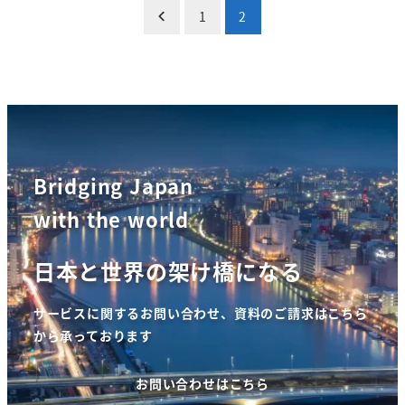
投
1
2
稿
の
ペ
ー
Bridging Japan
ジ
with the world
送
日本と世界の架け橋になる
り
サービスに関するお問い合わせ、資料のご請求はこちら
から承っております
お問い合わせはこちら